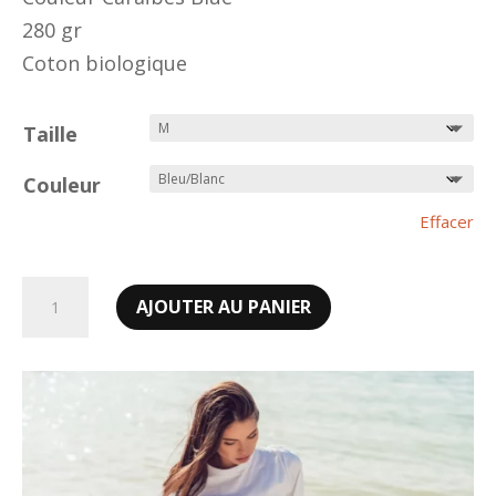
280 gr
Coton biologique
Taille
Couleur
Effacer
quantité
AJOUTER AU PANIER
de
Hoodie
Maranatha