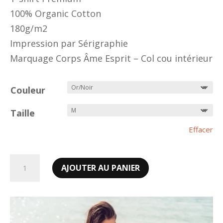
100% Organic Cotton
180g/m2
Impression par Sérigraphie
Marquage Corps Âme Esprit – Col cou intérieur
Couleur
Taille
Effacer
quantité
AJOUTER AU PANIER
de
T-
shirt
Prophétique